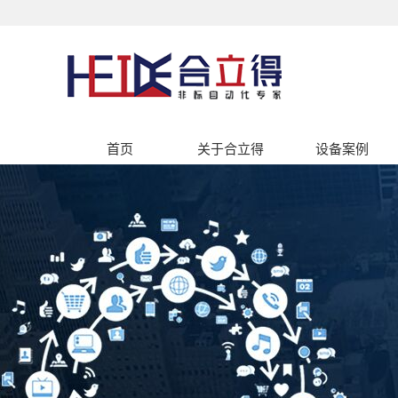
首页
关于合立得
设备案例