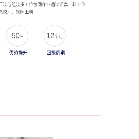
压装与组装多工位协同作业通过铝套上料工位
胶）、钢圈上料...
50
12
%
个月
优势提升
回报周期