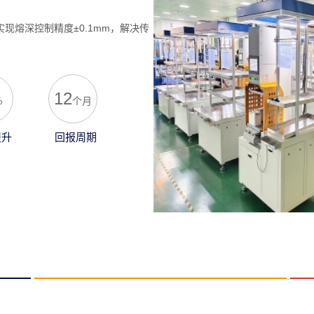
现熔深控制精度±0.1mm，解决传
12
%
个月
提升
回报周期