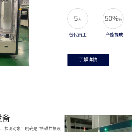
5
50%
人
%
替代员工
产能提成
了解详情
设备
、检测对象：明确是 “核磁共振设