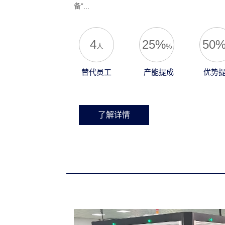
备”...
4
25%
50
人
%
替代员工
产能提成
优势
了解详情