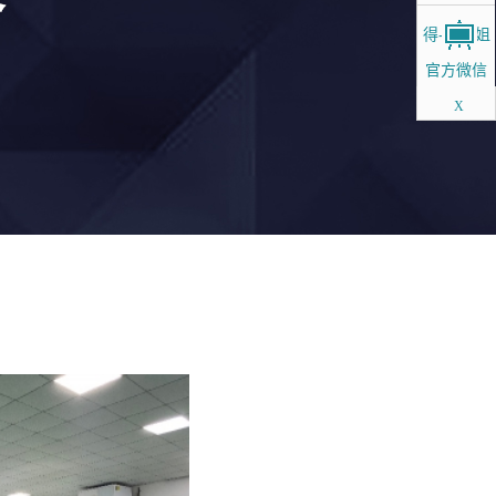
得-梁小姐
官方微信
X