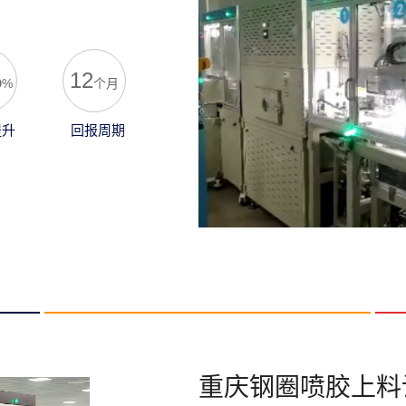
%
12
%
个月
提升
回报周期
重庆钢圈喷胶上料