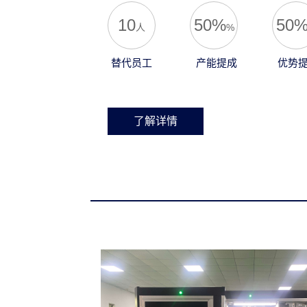
10
50%
50
人
%
替代员工
产能提成
优势
了解详情